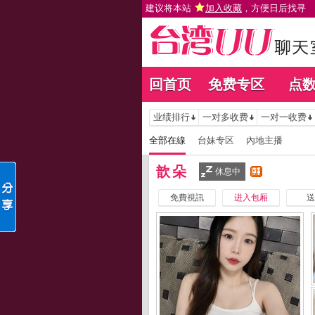
建议将本站
加入收藏
，方便日后找寻
回首页
免费专区
点
业绩排行
一对多收费
一对一收费
全部在線
台妹专区
內地主播
歆朵
休息中
免費視訊
进入包厢
送