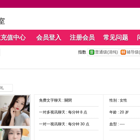
数充值中心
会员登入
注册会员
常见问题
指数
普通级(清纯)
辅导级(
礼
免费文字聊天 :
關閉
性别 : 女性
一对多视讯聊天 :
每分钟 8 点
年龄 : 20 岁
一对一视讯聊天 :
每分钟 30 点
血型 : ----