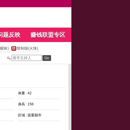
问题反映
赚钱联盟专区
暧昧)
限制级(火辣)
体重 : 42
身高 : 156
区域 : 苗栗縣市