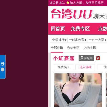
建议将本站
加入收藏
，方便日后找寻
回首页
免费专区
点
业绩排行
一对多收费
一对一收费
全部在線
台妹专区
內地主播
小紅嘉嘉
休息中
免費視訊
进入包厢
送