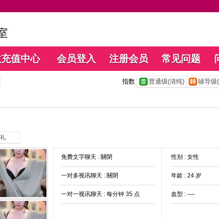
数充值中心
会员登入
注册会员
常见问题
指数
普通级(清纯)
辅导级(
礼
免费文字聊天 :
關閉
性别 : 女性
一对多视讯聊天 :
關閉
年龄 : 24 岁
一对一视讯聊天 :
每分钟 35 点
血型 : ----