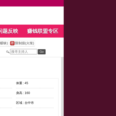
问题反映
赚钱联盟专区
暧昧)
限制级(火辣)
体重 : 45
身高 : 160
区域 : 台中市