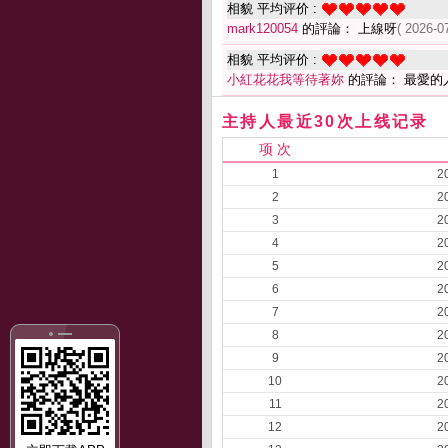
相貌 平均评价 :
mark120054
的評論： 上線呀
( 2026-0
相貌 平均评价 :
小紅花花我等待著妳
的評論： 最愛的
主持人最近30次上线记录
项 次
1
2
2
2
3
2
4
2
5
2
6
2
7
2
8
2
9
2
10
2
11
2
12
2