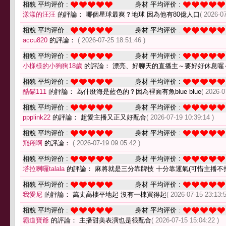
相貌 平均评价 :
身材 平均评价 :
漾漾的汪汪
的評論： 哪個星球最爽？地球 因為他有80億人口
( 2026-0
相貌 平均评价 :
身材 平均评价 :
accu820
的評論：
( 2026-07-25 18:51:46 )
相貌 平均评价 :
身材 平均评价 :
小様様的小狗狗18歲
的評論： 漂亮、好聊天的直播主～要好好休息喔
相貌 平均评价 :
身材 平均评价 :
酷貓111
的評論： 為什麼海是藍色的？因為裡面有魚blue blue
( 2026-0
相貌 平均评价 :
身材 平均评价 :
ppplink22
的評論： 超愛主播又正又好配合
( 2026-07-19 10:39:14 )
相貌 平均评价 :
身材 平均评价 :
飛翔啊
的評論：
( 2026-07-19 09:05:42 )
相貌 平均评价 :
身材 平均评价 :
塔拉咧囉talala
的評論： 麻將就是三分靠牌技 十分靠運氣(可惜主播不
相貌 平均评价 :
身材 平均评价 :
我愛尼
的評論： 萬丈高樓平地起 沒有一棟買得起
( 2026-07-15 23:13:5
相貌 平均评价 :
身材 平均评价 :
霸道寶爺
的評論： 主播甜美表演也是很配合
( 2026-07-15 15:04:22 )