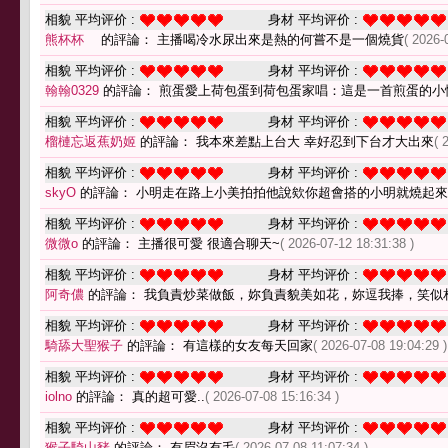
相貌 平均评价 :
身材 平均评价 :
熊杯杯
的評論： 主播喝冷水尿出來是熱的何嘗不是一個燒貨
( 2026-
相貌 平均评价 :
身材 平均评价 :
翰翰0329
的評論： 煎蛋愛上荷包蛋到荷包蛋家唱：這是一首煎蛋的小
相貌 平均评价 :
身材 平均评价 :
榴槤忘返蕉奶姬
的評論： 我本來差點上台大 幸好忍到下台才大出來
( 
相貌 平均评价 :
身材 平均评价 :
skyO
的評論： 小明走在路上小美拍拍他說欸你超會搭的小明就燒起
相貌 平均评价 :
身材 平均评价 :
微微o
的評論： 主播很可愛 很適合聊天~
( 2026-07-12 18:31:38 )
相貌 平均评价 :
身材 平均评价 :
阿奇儂
的評論： 我負責炒菜做飯，妳負責貌美如花，妳逗我捧，笑似
相貌 平均评价 :
身材 平均评价 :
騎舔大聖猴子
的評論： 有這樣的女友每天回家
( 2026-07-08 19:04:29 )
相貌 平均评价 :
身材 平均评价 :
iolno
的評論： 真的超可愛..
( 2026-07-08 15:16:34 )
相貌 平均评价 :
身材 平均评价 :
猴子騎山豬
的評論： 有眉沒有毛
( 2026-07-08 11:07:34 )