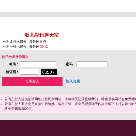
您即将进入 [
狄儿视讯聊天室
]
一对多视讯聊天 : 每分钟
8
点
一对一视讯聊天 : 每分钟
30
点
使用会员身份进入
帐号 :
密码 :
验证码 :
加入会员
若有主持人提供别站网址拉您到别网站，请将聊天记录提供我们，经查属实网站会免费赠送
若有主持人要求会员直接汇钱给她，请勿汇钱，请会员记录聊天内容或留下主持人银行帐
将免费赠送2000点。