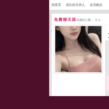
回首页
送礼给主持人
会员购点
免費聊天區
包厢内人数 ： 0 人