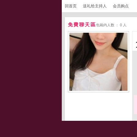
回首页
送礼给主持人
会员购点
免費聊天區
包厢内人数 ： 0 人