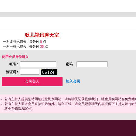
您即将进入 [
狄儿视讯聊天室
]
一对多视讯聊天 : 每分钟
8
点
一对一视讯聊天 : 每分钟
35
点
使用会员身份进入
帐号 :
密码 :
验证码 :
加入会员
若有主持人提供别站网址拉您到别网站，请将聊天记录提供我们，经查属实网站会免费赠送
若有主持人要求会员直接汇钱给她，请勿汇钱，请会员记录聊天内容或留下主持人银行帐
将免费赠送2000点。