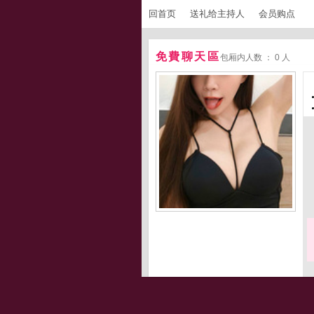
回首页
送礼给主持人
会员购点
免費聊天區
包厢内人数 ： 0 人