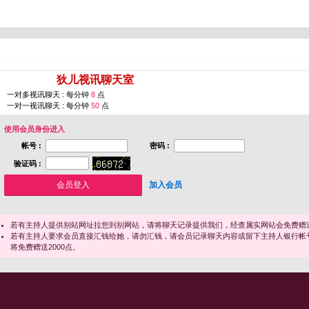
您即将进入 [
狄儿视讯聊天室
]
一对多视讯聊天 : 每分钟
8
点
一对一视讯聊天 : 每分钟
50
点
使用会员身份进入
帐号 :
密码 :
验证码 :
加入会员
若有主持人提供别站网址拉您到别网站，请将聊天记录提供我们，经查属实网站会免费赠送
若有主持人要求会员直接汇钱给她，请勿汇钱，请会员记录聊天内容或留下主持人银行帐
将免费赠送2000点。