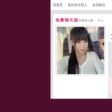
回首页
送礼给主持人
会员购点
免費聊天區
包厢内人数 ： 0 人