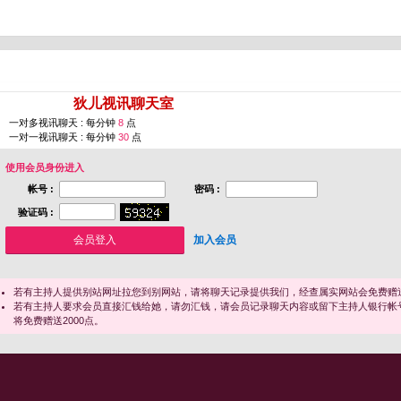
您即将进入 [
狄儿视讯聊天室
]
一对多视讯聊天 : 每分钟
8
点
一对一视讯聊天 : 每分钟
30
点
使用会员身份进入
帐号 :
密码 :
验证码 :
加入会员
若有主持人提供别站网址拉您到别网站，请将聊天记录提供我们，经查属实网站会免费赠送
若有主持人要求会员直接汇钱给她，请勿汇钱，请会员记录聊天内容或留下主持人银行帐
将免费赠送2000点。