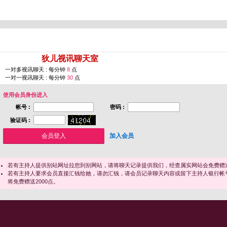
您即将进入 [
狄儿视讯聊天室
]
一对多视讯聊天 : 每分钟
8
点
一对一视讯聊天 : 每分钟
30
点
使用会员身份进入
帐号 :
密码 :
验证码 :
加入会员
若有主持人提供别站网址拉您到别网站，请将聊天记录提供我们，经查属实网站会免费赠送
若有主持人要求会员直接汇钱给她，请勿汇钱，请会员记录聊天内容或留下主持人银行帐
将免费赠送2000点。