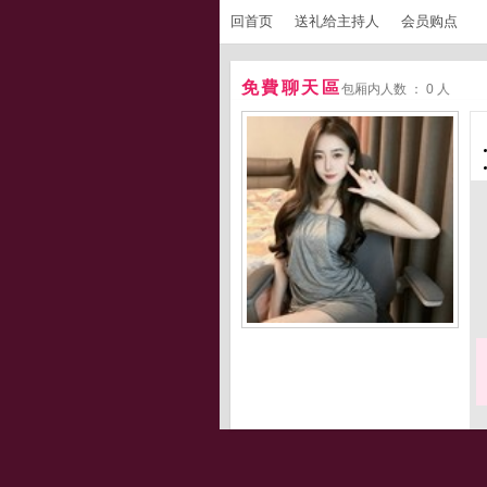
回首页
送礼给主持人
会员购点
免費聊天區
包厢内人数 ： 0 人