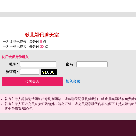
您即将进入 [
狄儿视讯聊天室
]
一对多视讯聊天 : 每分钟
8
点
一对一视讯聊天 : 每分钟
30
点
使用会员身份进入
帐号 :
密码 :
验证码 :
加入会员
若有主持人提供别站网址拉您到别网站，请将聊天记录提供我们，经查属实网站会免费赠送
若有主持人要求会员直接汇钱给她，请勿汇钱，请会员记录聊天内容或留下主持人银行帐
将免费赠送2000点。