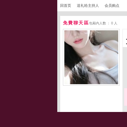
回首页
送礼给主持人
会员购点
免費聊天區
包厢内人数 ： 0 人