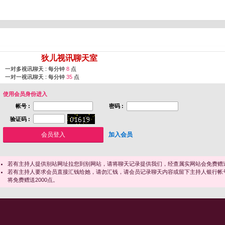
您即将进入 [
狄儿视讯聊天室
]
一对多视讯聊天 : 每分钟
8
点
一对一视讯聊天 : 每分钟
35
点
使用会员身份进入
帐号 :
密码 :
验证码 :
加入会员
若有主持人提供别站网址拉您到别网站，请将聊天记录提供我们，经查属实网站会免费赠送
若有主持人要求会员直接汇钱给她，请勿汇钱，请会员记录聊天内容或留下主持人银行帐
将免费赠送2000点。