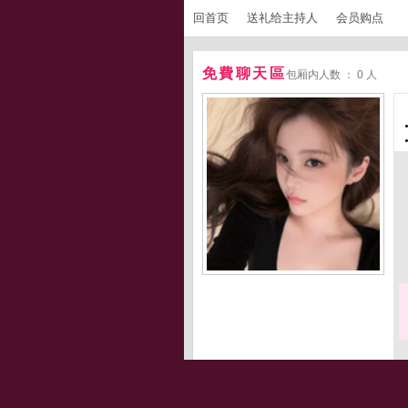
回首页
送礼给主持人
会员购点
免費聊天區
包厢内人数 ： 0 人