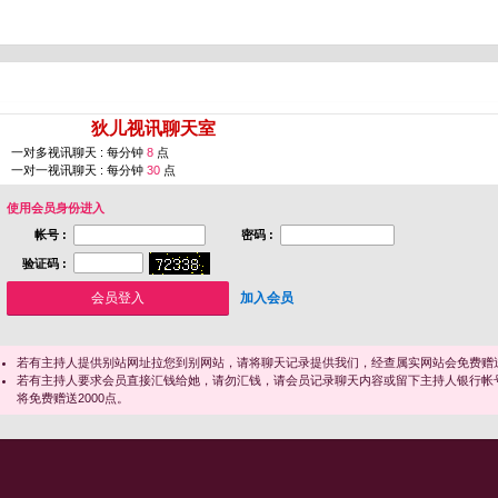
您即将进入 [
狄儿视讯聊天室
]
一对多视讯聊天 : 每分钟
8
点
一对一视讯聊天 : 每分钟
30
点
使用会员身份进入
帐号 :
密码 :
验证码 :
加入会员
若有主持人提供别站网址拉您到别网站，请将聊天记录提供我们，经查属实网站会免费赠送
若有主持人要求会员直接汇钱给她，请勿汇钱，请会员记录聊天内容或留下主持人银行帐
将免费赠送2000点。