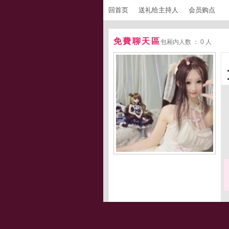
回首页
送礼给主持人
会员购点
免費聊天區
包厢内人数 ： 0 人