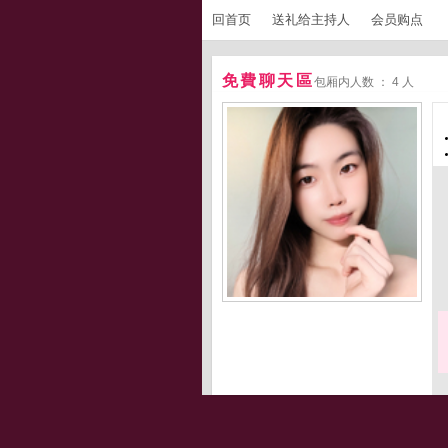
回首页
送礼给主持人
会员购点
免費聊天區
包厢内人数 ： 4 人