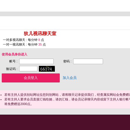
您即将进入 [
狄儿视讯聊天室
]
一对多视讯聊天 : 每分钟
8
点
一对一视讯聊天 : 每分钟
35
点
使用会员身份进入
帐号 :
密码 :
验证码 :
加入会员
若有主持人提供别站网址拉您到别网站，请将聊天记录提供我们，经查属实网站会免费赠送
若有主持人要求会员直接汇钱给她，请勿汇钱，请会员记录聊天内容或留下主持人银行帐
将免费赠送2000点。