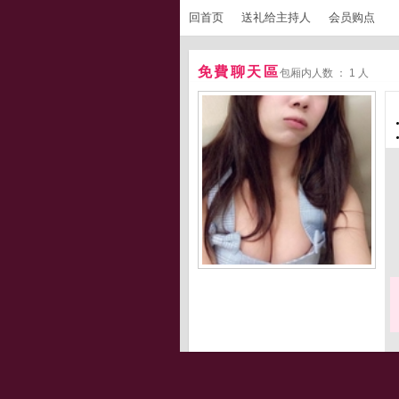
回首页
送礼给主持人
会员购点
免費聊天區
包厢内人数 ： 1 人